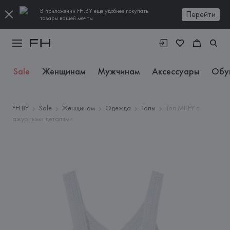
В приложении FH.BY еще удобнее покупать
Перейти
товары вашей мечты
Sale
Женщинам
Мужчинам
Аксессуары
Обу
FH.BY
Sale
Женщинам
Одежда
Топы
Топ MILEY с
ажурными деталями