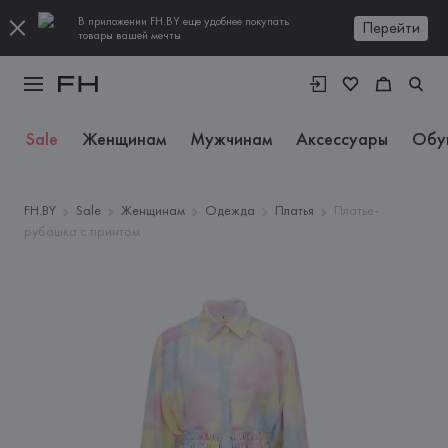
В приложении FH.BY еще удобнее покупать
Перейти
товары вашей мечты
Sale
Женщинам
Мужчинам
Аксессуары
Обу
FH.BY
Sale
Женщинам
Одежда
Платья
Платье-
рубашка с принтом