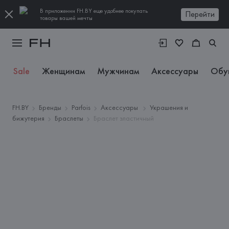
В приложении FH.BY еще удобнее покупать
Перейти
товары вашей мечты
Sale
Женщинам
Мужчинам
Аксессуары
Обу
FH.BY
Бренды
Parfois
Аксессуары
Украшения и
бижутерия
Браслеты
Браслет эластичный