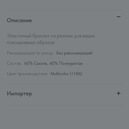
Описание
Эластичный браслет на резинке для ваших 
повседневных образов.
Рекомендация по уходу
:
Без рекомендаций
Состав
:
60% Смола, 40% Полиуретан
Цвет производителя
:
Multicolor (1HM)
Импортер
Импортер: 
Общество с дополнительной ответственностью 
"БелВиринея"
Адрес: 
Республика Беларусь, 220030, г. Минск, ул. 
Немига, 5, пом. 39