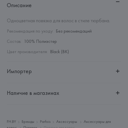
Описание
Одноцветная повязка для волос в стиле тюрбана.
Рекомендация по уходу
:
Без рекомендаций
Состав
:
100% Полиэстер
Цвет производителя
:
Black (BK)
Импортер
Импортер: 
Общество с дополнительной ответственностью 
"БелВиринея"
Наличие в магазинах
Адрес: 
Республика Беларусь, 220030, г. Минск, ул. 
Немига, 5, пом. 39
Производитель: 
Barata & Ramilo, S.A.
Адрес: 
ПОРТУГАЛИЯ, 
Barata & Ramilo, S.A., Rua do Sistelo, 
FH.BY
Бренды
Parfois
Аксессуары
Аксессуары для
Lugar de Santegãos. 4435-429 Rio Tinto,
волос
Повязки
Повязка для волос