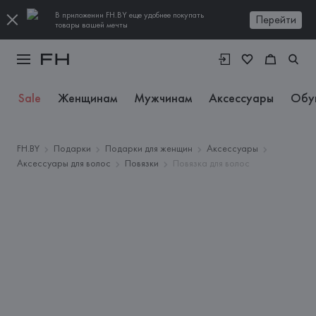
В приложении FH.BY еще удобнее покупать
Перейти
товары вашей мечты
Sale
Женщинам
Мужчинам
Аксессуары
Обу
FH.BY
Подарки
Подарки для женщин
Аксессуары
Аксессуары для волос
Повязки
Повязка для волос