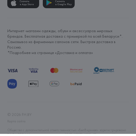
Скачать
Скачать
в App Store
в Google Play
Интернет-магазин одежды, обуви и аксессуаров мировых
брендов. Бесплатная доставка с примеркой по всей Беларуси*.
Самовывоз из фирменных салонов сети. Быстрая доставка в
Россию.
*Подробнее на странице «
Доставка и оплата
»
©
2026
FH.BY
Карта сайта
Общество с дополнительной ответственностью «БелВиринея» зарегистрировано
06.04.2006 Минским горисполкомом. УНП 190706320. Юр.адрес: г. Минск, ул.