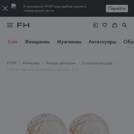
В приложении FH.BY еще удобнее покупать
Перейти
товары вашей мечты
Sale
Женщинам
Мужчинам
Аксессуары
Обу
FH.BY
Интерьер
Товары для кухни
Столовая посуда
Набор тарелок для хлеба и канапе, 4 шт.