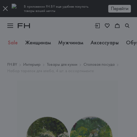
В приложении FH.BY еще удобнее покупать
Перейти
товары вашей мечты
Sale
Женщинам
Мужчинам
Аксессуары
Обу
FH.BY
Интерьер
Товары для кухни
Столовая посуда
Набор тарелок для хлеба, 4 шт. в ассортименте