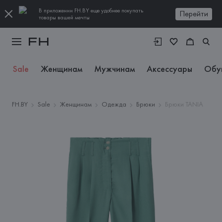
В приложении FH.BY еще удобнее покупать
Перейти
товары вашей мечты
Sale
Женщинам
Мужчинам
Аксессуары
Обу
FH.BY
Sale
Женщинам
Одежда
Брюки
Брюки TANIA