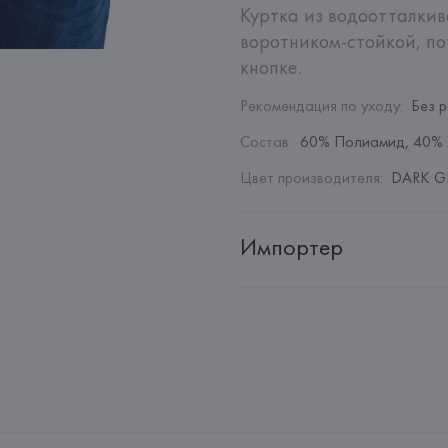
Куртка из водоотталкив
воротником-стойкой, п
кнопке.
Рекомендация по уходу
:
Без 
Состав
:
60% Полиамид, 40% 
Цвет производителя
:
DARK GR
Импортер
Импортер: 
Общество с дополн
Адрес: 
Республика Беларусь, 2
Производитель: 
EUROFIEL CO
Адрес: 
ИСПАНИЯ, 
EUROFIEL 
28034 MADRID,
Страна происхождения товара