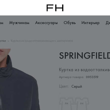
ам
Мужчинам
Аксессуары
Обувь
Интерьер
Д
ртки
Куртка из водоотталкивающего материала
SPRINGFIEL
Куртка из водоотталки
Артикул товара:
0953519
Цвет
:
Серый