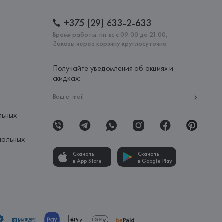
+375 (29) 633-2-633
Время работы: пн-вс с 09:00 до 21:00,
Заказы через корзину круглосуточно
Получайте уведомления об акциях и
скидках:
льных
нальных
Скачать
Скачать
в App Store
в Google Play