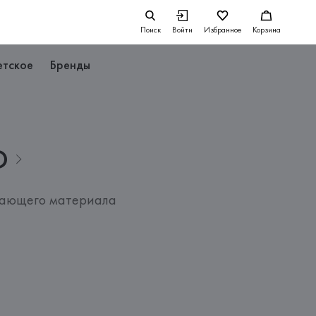
Поиск
Войти
Избранное
Корзина
етское
Бренды
D
вающего материала