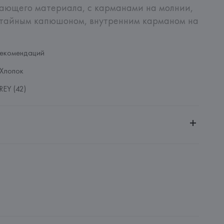
ающего материала, с карманами на молнии, 
отайным капюшоном, внутренним карманом на 
рекомендаций
Хлопок
EY (42)
ительной ответственностью "БелВиринея"
20030, г. Минск, ул. Немига, 5, пом. 39
NFECCION S.A.
CONFECCION S.A., AVDA LLANO CASTELLANO, NUM. 51 
: 
БАНГЛАДЕШ