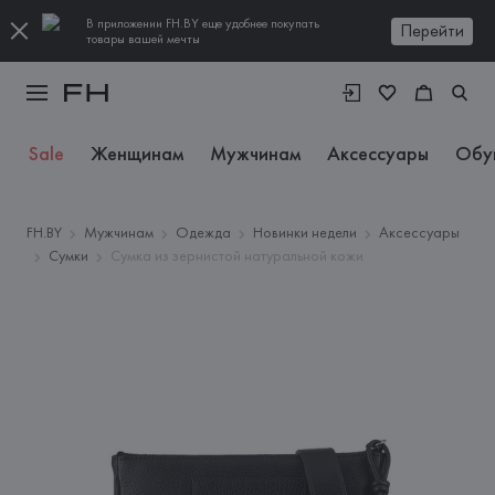
В приложении FH.BY еще удобнее покупать
Перейти
товары вашей мечты
Sale
Женщинам
Мужчинам
Аксессуары
Обу
FH.BY
Мужчинам
Одежда
Новинки недели
Аксессуары
Сумки
Сумка из зернистой натуральной кожи