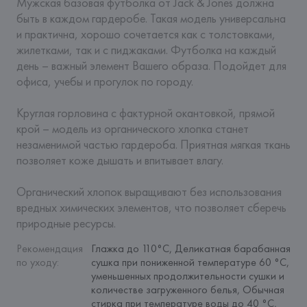
Мужская базовая футболка от Jack & Jones должна 
быть в каждом гардеробе. Такая модель универсальна 
и практична, хорошо сочетается как с толстовками, 
жилетками, так и с пиджаками. Футболка на каждый 
день – важный элемент Вашего образа. Подойдет для 
офиса, учебы и прогулок по городу.

Круглая горловина с фактурной окантовкой, прямой 
крой – модель из органического хлопка станет 
незаменимой частью гардероба. Приятная мягкая ткань 
позволяет коже дышать и впитывает влагу.

Органический хлопок выращивают без использования 
вредных химических элементов, что позволяет сберечь 
природные ресурсы.
Рекомендация 
Глажка до 110°C, Деликатная барабанная 
по уходу
:
сушка при пониженной температуре 60 °C, 
уменьшенных продолжительности сушки и 
количестве загруженного белья, Обычная 
стирка при температуре воды до 40 °C, 