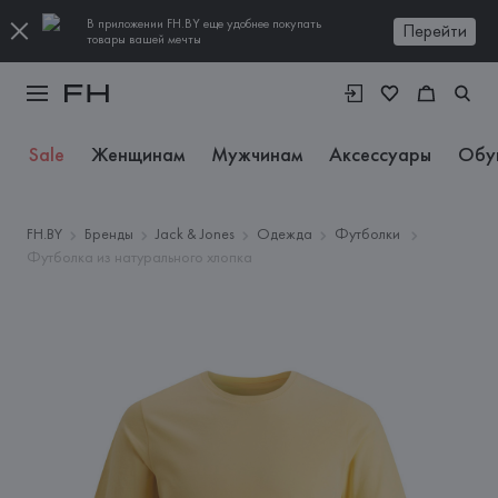
В приложении FH.BY еще удобнее покупать
Перейти
товары вашей мечты
Sale
Женщинам
Мужчинам
Аксессуары
Обу
FH.BY
Бренды
Jack & Jones
Одежда
Футболки
Футболка из натурального хлопка