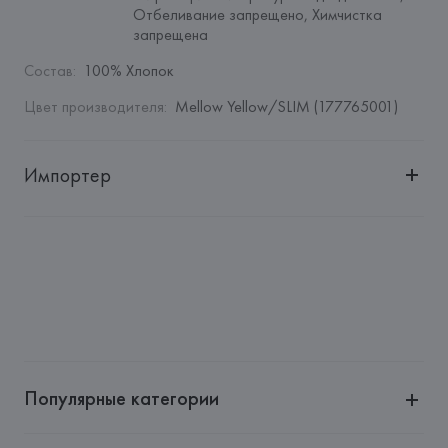
Отбеливание запрещено, Химчистка 
запрещена
Состав
:
100% Хлопок
Цвет производителя
:
Mellow Yellow/SLIM (177765001)
Импортер
Импортер: 
Общество с дополнительной ответственностью 
"БелВиринея"
Адрес: 
Республика Беларусь, 220030, г. Минск, ул. 
Немига, 5, пом. 39
Производитель: 
BESTSELLER
Адрес: 
ДАНИЯ, 
Bestseller A/S, 7330 Brande, Fredskovij,
Страна происхождения товара: 
БАНГЛАДЕШ
Популярные категории