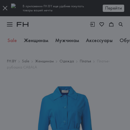
В приложении FH.BY еще удобнее покупать
Перейти
товары вашей мечты
Sale
Женщинам
Мужчинам
Аксессуары
Обу
FH.BY
Sale
Женщинам
Одежда
Платья
Платье-
рубашка CABALA