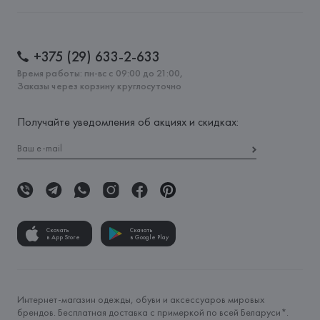
+375 (29) 633-2-633
Время работы: пн-вс с 09:00 до 21:00,
Заказы через корзину круглосуточно
Получайте уведомления об акциях и скидках:
Скачать
Скачать
в App Store
в Google Play
Интернет-магазин одежды, обуви и аксессуаров мировых
брендов. Бесплатная доставка с примеркой по всей Беларуси*.