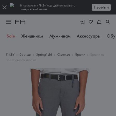
В приложении FH.BY еще удобнее покупать
Перейти
товары вашей мечты
Sale
Женщинам
Мужчинам
Аксессуары
Обу
FH.BY
Бренды
Springfield
Одежда
Брюки
Брюки из
эластичного хлопка