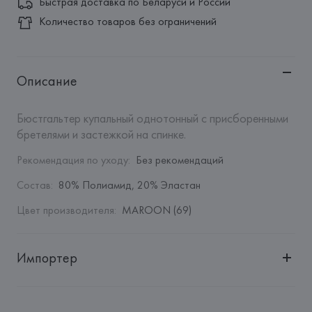
Быстрая доставка по Беларуси и России
Количество товаров без ограничений
Описание
Бюстгальтер купальный однотонный с присборенными 
бретелями и застежкой на спинке.
Рекомендация по уходу
:
Без рекомендаций
Состав
:
80% Полиамид, 20% Эластан
Цвет производителя
:
MAROON (69)
Импортер
Импортер: 
Общество с дополнительной ответственностью 
"БелВиринея"