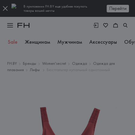
В приложении FH.BY еще удобнее покупать
Перейти
товары вашей мечты
Sale
Женщинам
Мужчинам
Аксессуары
Обу
FH.BY
Бренды
Women'secret
Одежда
Одежда для
плавания
Лифы
Бюстгальтер купальный однотонный