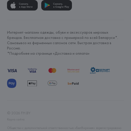
Скачать
Скачать
в App Store
в Google Play
Интернет-магазин одежды, обуви и аксессуаров мировых
брендов. Бесплатная доставка с примеркой по всей Беларуси*.
Самовывоз из фирменных салонов сети. Быстрая доставка в
Россию.
*Подробнее на странице «
Доставка и оплата
»
©
2026
FH.BY
Карта сайта
Общество с дополнительной ответственностью «БелВиринея» зарегистрировано