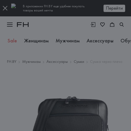
В приложении FH.BY еще удобнее покупать
Перейти
товары вашей мечты
Sale
Женщинам
Мужчинам
Аксессуары
Обу
FH.BY
Мужчинам
Аксессуары
Сумки
Сумка через плечо