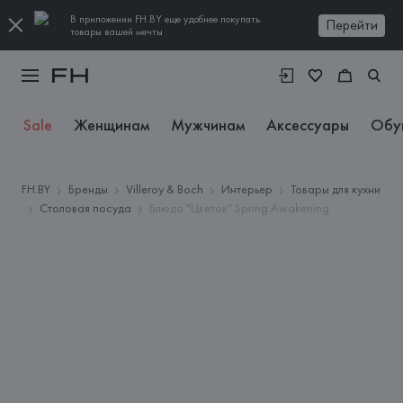
В приложении FH.BY еще удобнее покупать
Перейти
товары вашей мечты
Sale
Женщинам
Мужчинам
Аксессуары
Обу
FH.BY
Бренды
Villeroy & Boch
Интерьер
Товары для кухни
Столовая посуда
Блюдо "Цветок" Spring Awakening