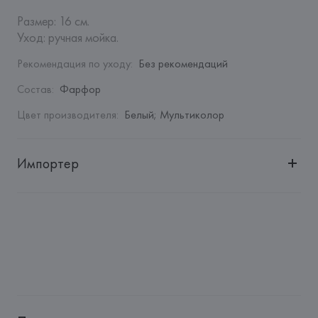
Размер: 16 см. 

Уход: ручная мойка.
Рекомендация по уходу
:
Без рекомендаций
Состав
:
Фарфор
Цвет производителя
:
Белый; Мультиколор
Импортер
Импортер: 
Закрытое акционерное общество «Сквирел-
Строй»
Адрес: 
Республика Беларусь, 220035, г. Минск, ул. 
Тимирязева, 72A
Производитель: 
Villeroy & Boch AG
Адрес: 
ГЕРМАНИЯ, 
Villeroy & Boch AG D-66663, Merzig, 
Riffstr: 46, Postfach 100027, Germany