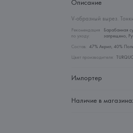
Описание
V-образный вырез. Тонк
Рекомендация 
Барабанная су
по уходу
:
запрещено, Ру
Состав
:
47% Акрил, 40% Пол
Цвет производителя
:
TURQUOI
Импортер
Импортер: 
Общество с дополн
Наличие в магазина
Адрес: 
Республика Беларусь, 22
Производитель: 
MANGO MNG,
Адрес: 
ИСПАНИЯ, 
MANGO MNG, 
Palau-Solità i Plegamans (Barce
Страна происхождения товара