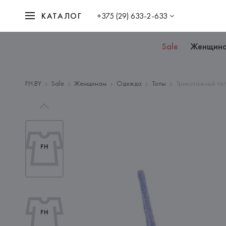
КАТАЛОГ
+375 (29) 633-2-633
Sale
Женщин
FH.BY
Sale
Женщинам
Одежда
Топы
Трикотажный то