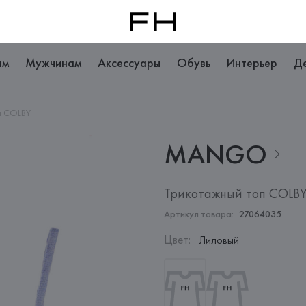
ам
Мужчинам
Аксессуары
Обувь
Интерьер
Д
п COLBY
MANGO
Трикотажный топ COLB
Артикул товара:
27064035
Цвет
:
Лиловый