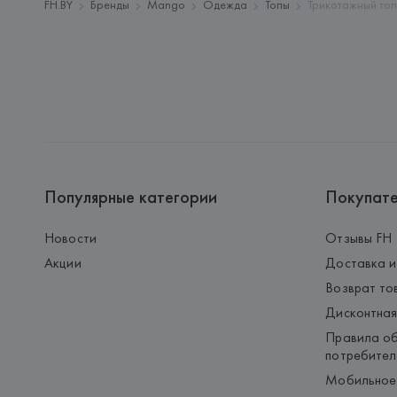
FH.BY
Бренды
Mango
Одежда
Топы
Трикотажный то
Популярные категории
Покупат
Новости
Отзывы FH
Акции
Доставка и
Возврат то
Дисконтная
Правила об
потребител
Мобильное