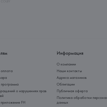
п COLBY
елям
Информация
О компании
 оплата
Наши контакты
вара
Адреса магазинов
 программа
Облигации
ращений о нарушениях прав
Публичная оферта
ей
Политика обработки персона
 приложение FH
данных