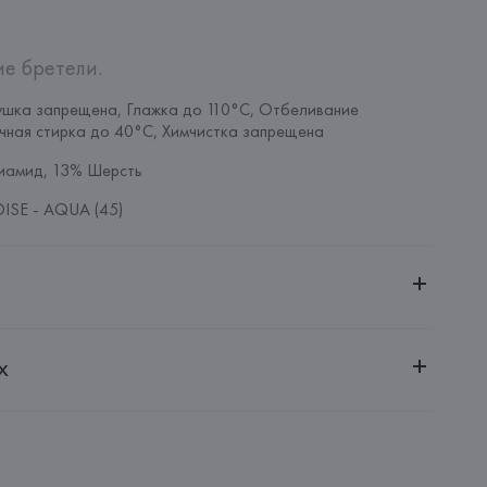
ие бретели.
шка запрещена, Глажка до 110°C, Отбеливание 
чная стирка до 40°C, Химчистка запрещена
иамид, 13% Шерсть
SE - AQUA (45)
ительной ответственностью "Белмаркетцентр"
х
0030, г. Минск, ул. Немига, 5, пом. 39, ком. 1
 S.A.
S.A., Via Augusta 10 (Pol. Ind. Riera de Caldes), 08184 
lona),
: 
ТУРЦИЯ