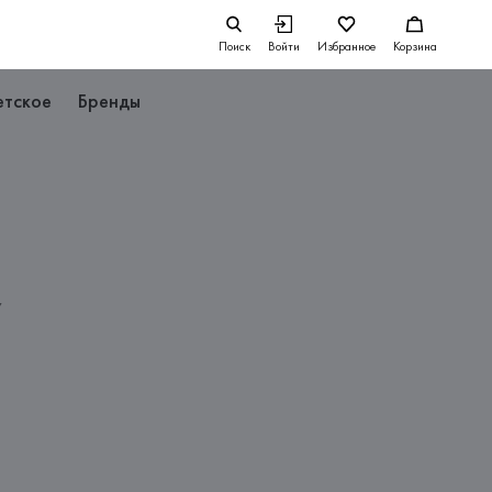
Поиск
Войти
Избранное
Корзина
етское
Бренды
Y