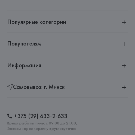
Адрес: 
ДАНИЯ, 
Bestseller A/S, 7330 Brande, Fredskovij,
Страна происхождения товара: 
ТУРЦИЯ
Популярные категории
Покупателям
Информация
Самовывоз: г. Минск
+375 (29) 633-2-633
Время работы: пн-вс с 09:00 до 21:00,
Заказы через корзину круглосуточно