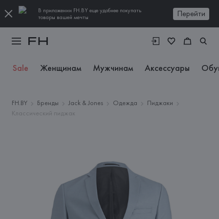
В приложении FH.BY еще удобнее покупать
Перейти
товары вашей мечты
Sale
Женщинам
Мужчинам
Аксессуары
Обу
FH.BY
Бренды
Jack & Jones
Одежда
Пиджаки
Классический пиджак