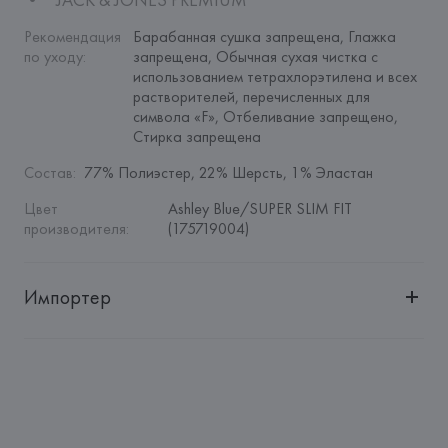
Рекомендация 
Барабанная сушка запрещена, Глажка 
по уходу
:
запрещена, Обычная сухая чистка с 
использованием тетрахлорэтилена и всех 
растворителей, перечисленных для 
символа «F», Отбеливание запрещено, 
Стирка запрещена
Состав
:
77% Полиэстер, 22% Шерсть, 1% Эластан
Цвет 
Ashley Blue/SUPER SLIM FIT 
производителя
:
(175719004)
Импортер
Импортер: 
Общество с дополнительной ответственностью 
"БелВиринея"
Адрес: 
Республика Беларусь, 220030, г. Минск, ул. 
Немига, 5, пом. 39
Производитель: 
BESTSELLER