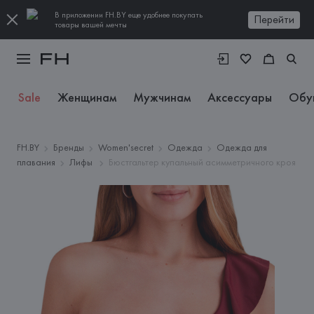
В приложении FH.BY еще удобнее покупать
Перейти
товары вашей мечты
Sale
Женщинам
Мужчинам
Аксессуары
Обу
FH.BY
Бренды
Women'secret
Одежда
Одежда для
плавания
Лифы
Бюстгальтер купальный асимметричного кроя