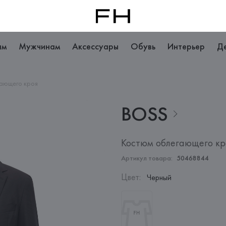
ам
Мужчинам
Аксессуары
Обувь
Интерьер
Д
ающего кроя
BOSS
Костюм облегающего кр
Артикул товара:
50468844
Цвет
:
Черный