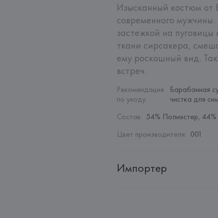
Изысканный костюм от B
современного мужчины. 
застежкой на пуговицы 
ткани сирсакера, смеша
ему роскошный вид. Так
встреч.
Рекомендация 
Барабанная су
по уходу
:
чистка для си
Состав
:
54% Полиэстер, 44%
Цвет производителя
:
001
Импортер
Импортер: 
Общество с ограни
Адрес: 
Республика Беларусь, 2