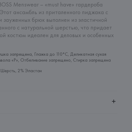
OSS Menswear – «must have» гардероба 
Этот ансамбль из приталенного пиджака с 
и зауженных брюк выполнен из эластичной 
нного с натуральной шерстью, что придает 
ой костюм идеален для деловых и особенных 
шка запрещена, Глажка до 110°C, Деликатная сухая 
мвола «P», Отбеливание запрещено, Стирка запрещена
 Шерсть, 2% Эластан
ченной ответственностью "Авикойл Интернешнл"
20051, г. Минск, ул. Рафиева, д. 64, помещение 2-27