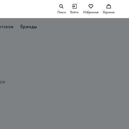
Поиск
Войти
Избранное
Корзина
етское
Бренды
оя