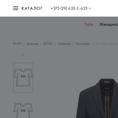
КАТАЛОГ
+375 (29) 633-2-633
Sale
Женщин
FH.BY
Бренды
BOSS
Одежда
Костюмы
Костюм облег