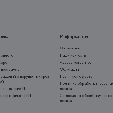
Производитель: 
HUGO BOSS
Адрес: 
ГЕРМАНИЯ, 
HUGO BOSS 
Страна происхождения товара
елям
Информация
О компании
 оплата
Наши контакты
вара
Адреса магазинов
 программа
Облигации
ращений о нарушениях прав
Публичная оферта
ей
Политика обработки персона
 приложение FH
данных
е сертификаты FH
Согласие на обработку персо
данных