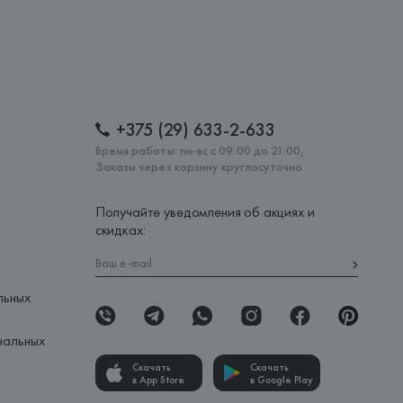
 AG
AG, Dieselstrasse 12, D-72555 Metzingen,
: 
ТУРЦИЯ
+375 (29) 633-2-633
Время работы: пн-вс с 09:00 до 21:00,
Заказы через корзину круглосуточно
Получайте уведомления об акциях и
скидках:
льных
нальных
Скачать
Скачать
в App Store
в Google Play