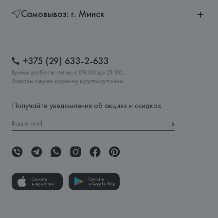
Самовывоз: г. Минск
+375 (29) 633-2-633
Время работы: пн-вс с 09:00 до 21:00,
Заказы через корзину круглосуточно
Получайте уведомления об акциях и скидках:
Скачать
Скачать
в App Store
в Google Play