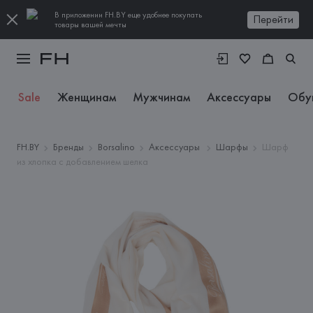
В приложении FH.BY еще удобнее покупать
Перейти
товары вашей мечты
Sale
Женщинам
Мужчинам
Аксессуары
Обу
FH.BY
Бренды
Borsalino
Аксессуары
Шарфы
Шарф
из хлопка с добавлением шелка