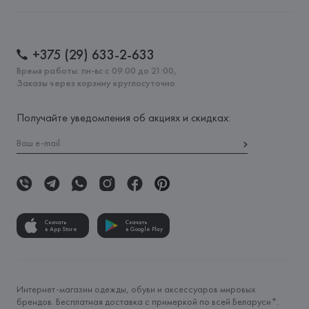
+375 (29) 633-2-633
Время работы: пн-вс с 09:00 до 21:00,
Заказы через корзину круглосуточно
Получайте уведомления об акциях и скидках:
Скачать
Скачать
в App Store
в Google Play
Интернет-магазин одежды, обуви и аксессуаров мировых
брендов. Бесплатная доставка с примеркой по всей Беларуси*.