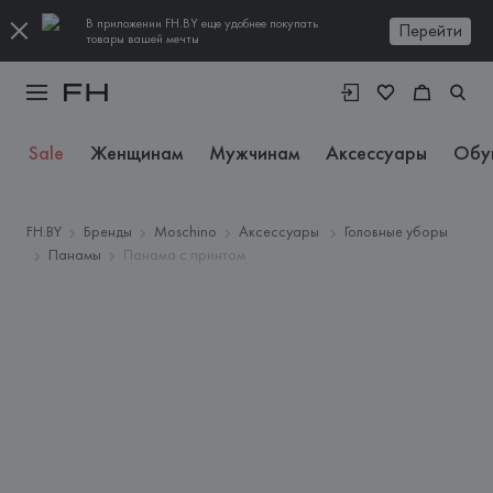
В приложении FH.BY еще удобнее покупать
Перейти
товары вашей мечты
Sale
Женщинам
Мужчинам
Аксессуары
Обу
FH.BY
Бренды
Moschino
Аксессуары
Головные уборы
Панамы
Панама с принтом