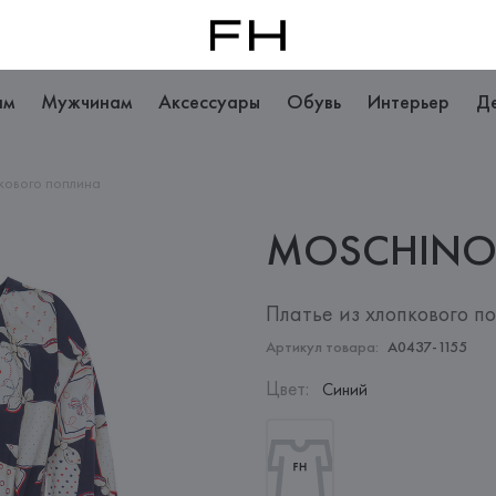
ам
Мужчинам
Аксессуары
Обувь
Интерьер
Д
пкового поплина
MOSCHIN
Платье из хлопкового п
Артикул товара:
A0437-1155
Цвет
:
Синий