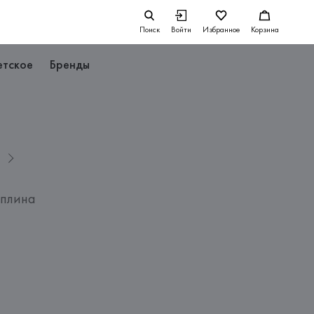
Поиск
Войти
Избранное
Корзина
етское
Бренды
O
оплина