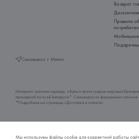
Возврат то
Дисконтная
Правила об
потребител
Мобильное
Подарочны
Самовывоз: г. Минск
Интернет-магазин одежды, обуви и аксессуаров мировых брендов
примеркой по всей Беларуси*. Самовывоз из фирменных салонов с
*Подробнее на странице «
Доставка и оплата
»
Мы используем файлы cookie для корректной работы сайт