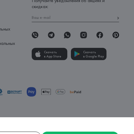
Получайте уведомления об акциях и
скидках:
льных
нальных
Скачать
Скачать
в App Store
в Google Play