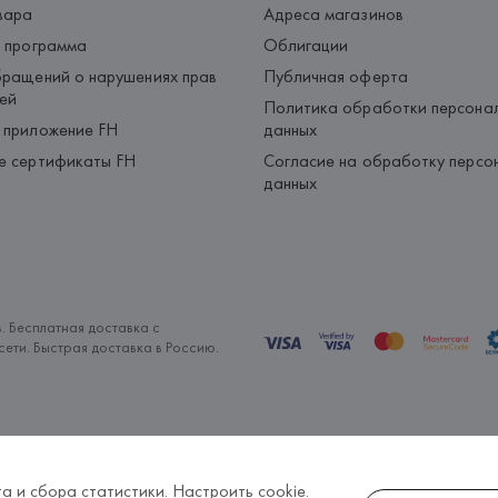
вара
Адреса магазинов
 программа
Облигации
ращений о нарушениях прав
Публичная оферта
ей
Политика обработки персона
 приложение FH
данных
е сертификаты FH
Согласие на обработку персо
данных
. Бесплатная доставка с
ети. Быстрая доставка в Россию.
а и сбора статистики.
Настроить cookie
.