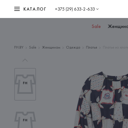
КАТАЛОГ
+375 (29) 633-2-633
Sale
Женщин
FH.BY
Sale
Женщинам
Одежда
Платья
Платье из хло