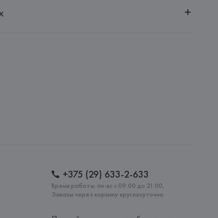
ченной ответственностью "Авикойл Интернешнл"
х
20051, г. Минск, ул. Рафиева, д. 64, помещение 2-27
 delle Querce 51, 47842, San Giovanni in Marignano,
: 
ТУНИС
+375 (29) 633-2-633
Время работы: пн-вс с 09:00 до 21:00,
Заказы через корзину круглосуточно