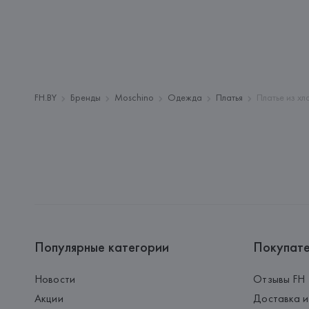
FH.BY
Бренды
Moschino
Одежда
Платья
Платье из х
Популярные категории
Покупат
Новости
Отзывы FH
Акции
Доставка и