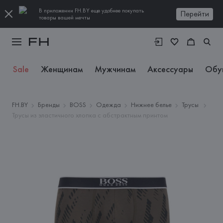
В приложении FH.BY еще удобнее покупать
Перейти
товары вашей мечты
Sale
Женщинам
Мужчинам
Аксессуары
Обу
FH.BY
Бренды
BOSS
Одежда
Нижнее белье
Трусы
Трусы из эластичного хлопка с абстрактным принтом