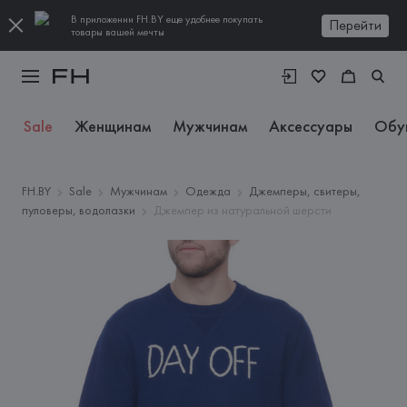
В приложении FH.BY еще удобнее покупать
Перейти
товары вашей мечты
Sale
Женщинам
Мужчинам
Аксессуары
Обу
FH.BY
Sale
Мужчинам
Одежда
Джемперы, свитеры,
пуловеры, водолазки
Джемпер из натуральной шерсти