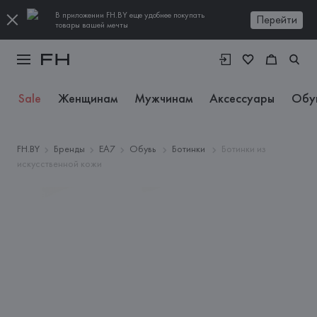
В приложении FH.BY еще удобнее покупать
Перейти
товары вашей мечты
Sale
Женщинам
Мужчинам
Аксессуары
Обу
FH.BY
Бренды
EA7
Обувь
Ботинки
Ботинки из
искусственной кожи