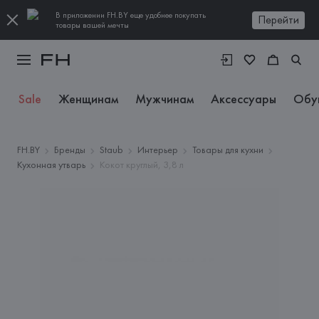
В приложении FH.BY еще удобнее покупать
Перейти
товары вашей мечты
Sale
Женщинам
Мужчинам
Аксессуары
Обу
FH.BY
Бренды
Staub
Интерьер
Товары для кухни
Кухонная утварь
Кокот круглый, 3,8 л