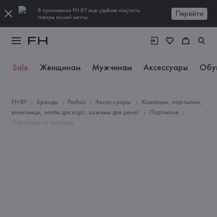
В приложении FH.BY еще удобнее покупать
Перейти
товары вашей мечты
Sale
Женщинам
Мужчинам
Аксессуары
Обу
FH.BY
Бренды
Parfois
Аксессуары
Кошельки, портмоне,
визитницы, чехлы для карт, зажимы для денег
Портмоне
Портмоне из экокожи