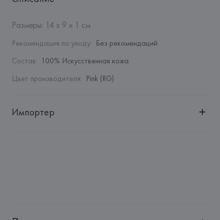
Размеры: 14 x 9 x 1 см
Рекомендация по уходу
:
Без рекомендаций
Состав
:
100% Искусственная кожа
Цвет производителя
:
Pink (RG)
Импортер
Импортер: 
Общество с дополнительной ответственностью 
"БелВиринея"
Адрес: 
Республика Беларусь, 220030, г. Минск, ул. 
Немига, 5, пом. 39
Производитель: 
Barata & Ramilo, S.A.
Адрес: 
ПОРТУГАЛИЯ, 
Barata & Ramilo, S.A., Rua do Sistelo, 
Lugar de Santegãos. 4435-429 Rio Tinto,