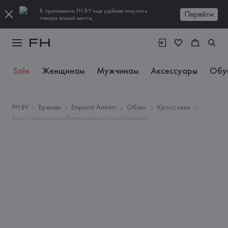
В приложении FH.BY еще удобнее покупать
Перейти
товары вашей мечты
Sale
Женщинам
Мужчинам
Аксессуары
Обу
FH.BY
Бренды
Emporio Armani
Обувь
Кроссовки
Кроссовки из комбинированного материала