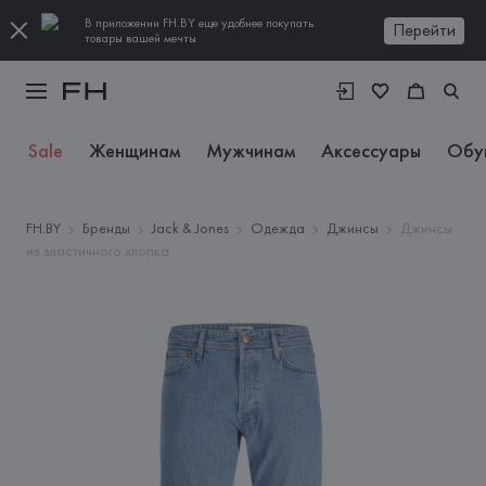
В приложении FH.BY еще удобнее покупать
Перейти
товары вашей мечты
Sale
Женщинам
Мужчинам
Аксессуары
Обу
FH.BY
Бренды
Jack & Jones
Одежда
Джинсы
Джинсы
из эластичного хлопка