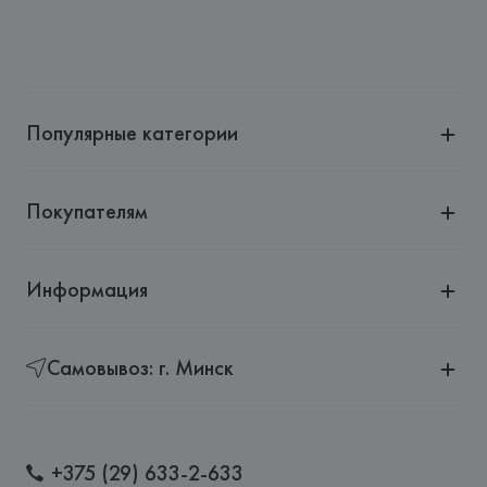
Немига, 5, пом. 39
Производитель: 
BESTSELLER
Адрес: 
ДАНИЯ, 
Bestseller A/S, 7330 Brande, Fredskovij,
Страна происхождения товара: 
ТУРЦИЯ
Популярные категории
Покупателям
Информация
Самовывоз: г. Минск
+375 (29) 633-2-633