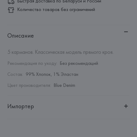
Быстрая доставка по Беларуси и России
Количество товаров без ограничений
Описание
5 карманов. Классическая модель прямого кроя.
Рекомендация по уходу
:
Без рекомендаций
Состав
:
99% Хлопок, 1% Эластан
Цвет производителя
:
Blue Denim
Импортер
Импортер: 
Общество с дополнительной ответственностью 
"БелВиринея"
Адрес: 
Республика Беларусь, 220030, г. Минск, ул. 