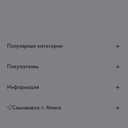
Адрес: 
ГЕРМАНИЯ, 
Villeroy & Boch AG D-66663, Merzig, 
Riffstr: 46, Postfach 100027, Germany
Страна происхождения товара: 
ГЕРМАНИЯ
Популярные категории
Покупателям
Информация
Самовывоз: г. Минск