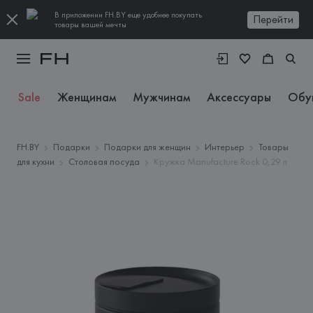
В приложении FH.BY еще удобнее покупать
Перейти
товары вашей мечты
Sale
Женщинам
Мужчинам
Аксессуары
Обу
FH.BY
Подарки
Подарки для женщин
Интерьер
Товары
для кухни
Столовая посуда
Кружка Manufacture Rock 0,29 л