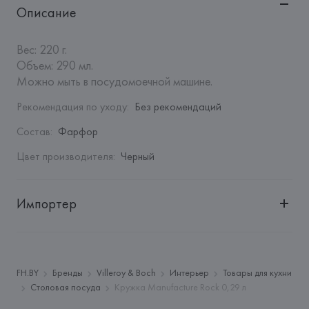
Описание
Вес: 220 г.

Объем: 290 мл.

Можно мыть в посудомоечной машине.
Рекомендация по уходу
:
Без рекомендаций
Состав
:
Фарфор
Цвет производителя
:
Черный
Импортер
Импортер: 
Закрытое акционерное общество «Сквирел-
Строй»
Адрес: 
Республика Беларусь, 220035, г. Минск, ул. 
FH.BY
Бренды
Villeroy & Boch
Интерьер
Товары для кухни
Тимирязева, 72A
Столовая посуда
Кружка Manufacture Rock 0,29 л
Производитель: 
Villeroy & Boch AG