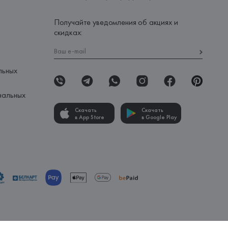
Получайте уведомления об акциях и
скидках:
льных
нальных
Скачать
Скачать
в App Store
в Google Play