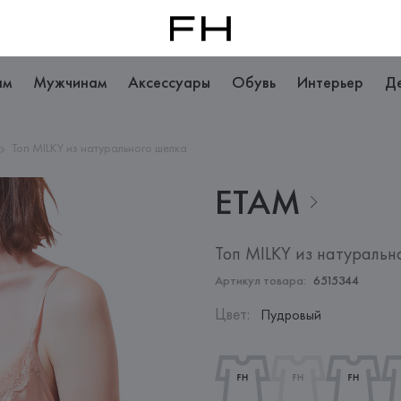
ам
Мужчинам
Аксессуары
Обувь
Интерьер
Д
Топ MILKY из натурального шелка
ETAM
Топ MILKY из натуральн
Артикул товара:
6515344
Цвет
:
Пудровый