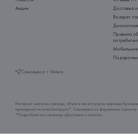
Акции
Доставка и
Возврат то
Дисконтная
Правила об
потребител
Мобильное
Подарочны
Самовывоз: г. Минск
Интернет-магазин одежды, обуви и аксессуаров мировых брендов
примеркой по всей Беларуси*. Самовывоз из фирменных салонов с
*Подробнее на странице «
Доставка и оплата
»