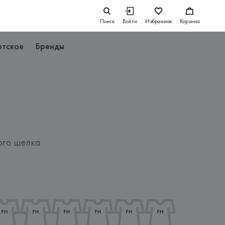
Поиск
Войти
Избранное
Корзина
етское
Бренды
ого шелка