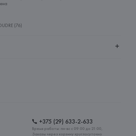
ена
UDRE (76)
ительной ответственностью "БелВиринея"
20030, г. Минск, ул. Немига, 5, пом. 39
SA
ie SA, 57/59 Rue Henri Barbusse 92110 Clichy,
: 
КИТАЙ
+375 (29) 633-2-633
Время работы: пн-вс с 09:00 до 21:00,
Заказы через корзину круглосуточно