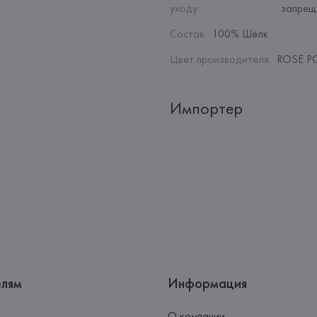
уходу
:
запрещ
Состав
:
100% Шёлк
Цвет производителя
:
ROSE PO
Импортер
Импортер: 
Общество с дополн
Адрес: 
Республика Беларусь, 2
Производитель: 
Etam Lingerie 
Адрес: 
ФРАНЦИЯ, 
Etam Linger
Страна происхождения товара
елям
Информация
О компании