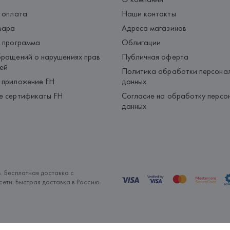
 оплата
Наши контакты
вара
Адреса магазинов
 программа
Облигации
ращений о нарушениях прав
Публичная оферта
ей
Политика обработки персона
 приложение FH
данных
е сертификаты FH
Согласие на обработку персо
данных
. Бесплатная доставка с
ети. Быстрая доставка в Россию.