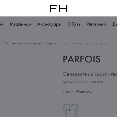
ам
Мужчинам
Аксессуары
Обувь
Интерьер
Д
Украшения и бижутерия
Серьги
Одноцветные серьги-гвоздики
PARFOIS
Одноцветные серьги-гв
Артикул товара:
178224
Цвет
:
Золотой