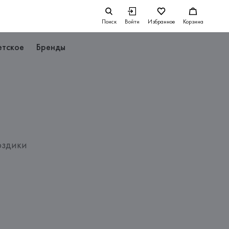
Поиск
Войти
Избранное
Корзина
етское
Бренды
оздики