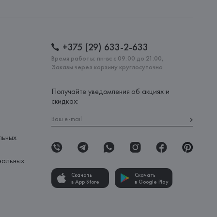
+375 (29) 633-2-633
Время работы: пн-вс с 09:00 до 21:00,
Заказы через корзину круглосуточно
Получайте уведомления об акциях и
скидках:
льных
нальных
Скачать
Скачать
в App Store
в Google Play