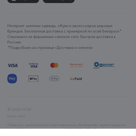
Интернет-магазин одежды, обуви и аксессуаров мировых
брендов. Бесплатная доставка с примеркой по всей Беларуси*.
Самовывоз из фирменных салонов сети. Быстрая доставка в
Россию.
*Подробнее на странице «
Доставка и оплата
»
©
2026
FH.BY
Карта сайта
Общество с дополнительной ответственностью «БелВиринея» зарегистрировано
06.04.2006 Минским горисполкомом. УНП 190706320. Юр.адрес: г. Минск, ул.
Немига, 5, пом. 39. Интернет-магазин fh.by зарегистрирован в Торговом реестре