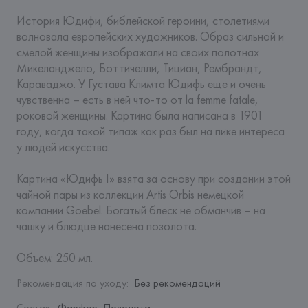
История Юдифи, библейской героини, столетиями 
волновала европейских художников. Образ сильной и 
смелой женщины изображали на своих полотнах 
Микеланджело, Боттичелли, Тициан, Рембрандт, 
Караваджо. У Густава Климта Юдифь еще и очень 
чувственна – есть в ней что-то от la femme fatale, 
роковой женщины. Картина была написана в 1901 
году, когда такой типаж как раз был на пике интереса 
у людей искусства.

Картина «Юдифь I» взята за основу при создании этой 
чайной пары из коллекции Artis Orbis немецкой 
компании Goebel. Богатый блеск не обманчив – на 
чашку и блюдце нанесена позолота.

Объем: 250 мл.
Рекомендация по уходу
:
Без рекомендаций
Состав
:
Фарфор; Позолота