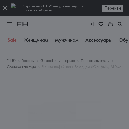
В приложении FH.BY еще удобнее покупать
Перейти
товары вашей мечты
Sale
Женщинам
Мужчинам
Аксессуары
Обу
FH.BY
Бренды
Goebel
Интерьер
Товары для кухни
Столовая посуда
Чашка кофейная с блюдцем «Юдифь I», 250 мл