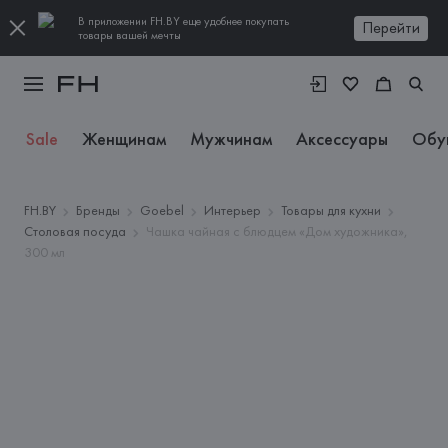
В приложении FH.BY еще удобнее покупать
Перейти
товары вашей мечты
Sale
Женщинам
Мужчинам
Аксессуары
Обу
FH.BY
Бренды
Goebel
Интерьер
Товары для кухни
Столовая посуда
Чашка чайная с блюдцем «Дом художника»,
300 мл