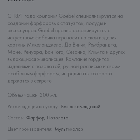
С 1871 года компания Goebel специализируется на 
создании фарфоровых статуэток, посуды и 
аксессуаров. Goebel прочно ассоциируется с 
искусством: фабрика переносит на свои изделия 
картины Микеланджело, Да Винчи, Рембрандта, 
Моне, Ренуара, Ван Гога, Сезанна, Климта и других 
выдающихся живописцев. Компания гордится 
изделиями с позолотой, ручной росписью и своим 
особенным фарфором, ингредиенты которого 
держатся в секрете.

Объем чашки: 300 мл.
Рекомендация по уходу
:
Без рекомендаций
Состав
:
Фарфор; Позолота
Цвет производителя
:
Мультиколор