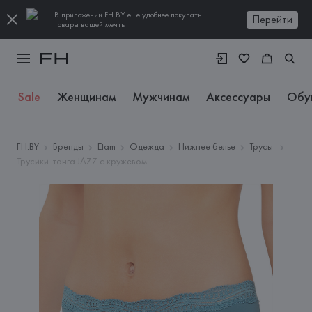
В приложении FH.BY еще удобнее покупать
Перейти
товары вашей мечты
Sale
Женщинам
Мужчинам
Аксессуары
Обу
FH.BY
Бренды
Etam
Одежда
Нижнее белье
Трусы
Трусики-танга JAZZ с кружевом