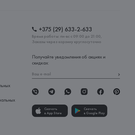
+375 (29) 633-2-633
Время работы: пн-вс с 09:00 до 21:00,
Заказы через корзину круглосуточно
Получайте уведомления об акциях и
скидках:
льных
нальных
Скачать
Скачать
в App Store
в Google Play