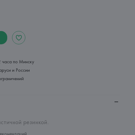
2 часа по Минску
аруси и России
ограничений
астичной резинкой.
рекомендаций