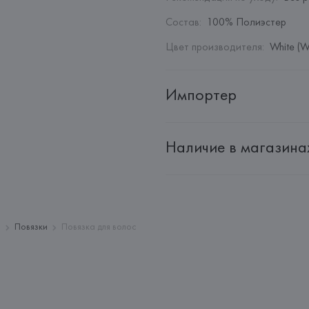
Состав
:
100% Полиэстер
Цвет производителя
:
White (W
Импортер
Импортер: 
Общество с дополн
Наличие в магазина
Адрес: 
Республика Беларусь, 2
Производитель: 
Barata & Ramil
Адрес: 
ПОРТУГАЛИЯ, 
Barata &
Rio Tinto,
Страна происхождения товара
с
Повязки
Повязка для волос