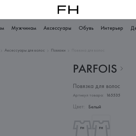
ам
Мужчинам
Аксессуары
Обувь
Интерьер
Д
Аксессуары для волос
Повязки
Повязка для волос
PARFOIS
Повязка для волос
Артикул товара:
165535
Цвет
:
Белый