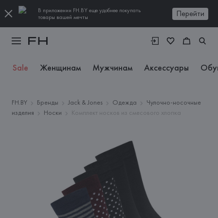
В приложении FH.BY еще удобнее покупать
Перейти
товары вашей мечты
Sale
Женщинам
Мужчинам
Аксессуары
Обу
FH.BY
Бренды
Jack & Jones
Одежда
Чулочно-носочные
изделия
Носки
Комплект носков из смесового хлопка