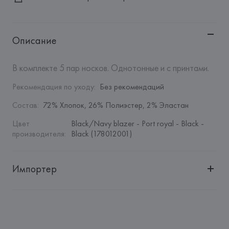
Описание
В комплекте 5 пар носков. Однотонные и с принтами.
Рекомендация по уходу
:
Без рекомендаций
Состав
:
72% Хлопок, 26% Полиэстер, 2% Эластан
Цвет 
Black/Navy blazer - Port royal - Black - 
производителя
:
Black (178012001)
Импортер
Импортер: 
Общество с дополнительной ответственностью 
"БелВиринея"
Адрес: 
Республика Беларусь, 220030, г. Минск, ул. 