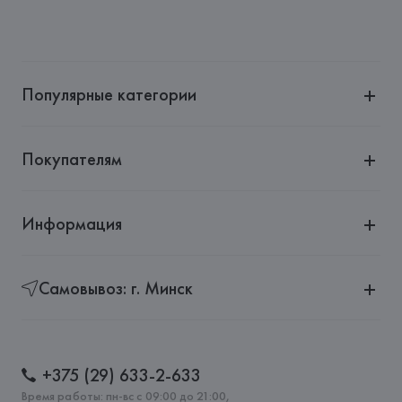
Немига, 5, пом. 39
Производитель: 
BESTSELLER
Адрес: 
ДАНИЯ, 
Bestseller A/S, 7330 Brande, Fredskovij,
Страна происхождения товара: 
КИТАЙ
Популярные категории
Покупателям
Информация
Самовывоз: г. Минск
+375 (29) 633-2-633
Время работы: пн-вс с 09:00 до 21:00,