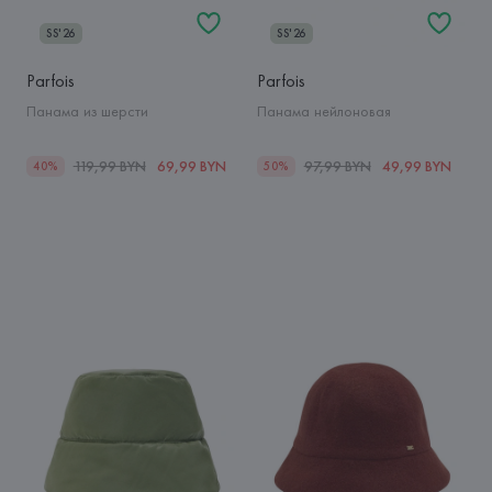
SS'26
SS'26
Parfois
Parfois
Панама из шерсти
Панама нейлоновая
119,99 BYN
69,99 BYN
97,99 BYN
49,99 BYN
40%
50%