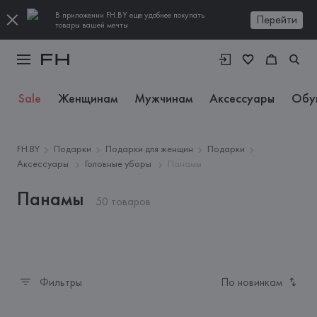
В приложении FH.BY еще удобнее покупать
Перейти
товары вашей мечты
Sale
Женщинам
Мужчинам
Аксессуары
Обу
FH.BY
Подарки
Подарки для женщин
Подарки
Аксессуары
Головные уборы
Панамы
Панамы
50 товаров
Фильтры
По новинкам