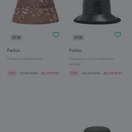
SS'26
SS'26
Parfois
Parfois
Панама нейлоновая
Панама с искусственным
мехом
97,99 BYN
59,99 BYN
99,99 BYN
49,99 BYN
40%
50%