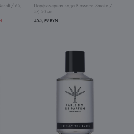
roli / 65,
Парфюмерная вода Blossoms Smoke /
57, 50 мл
N
455,99 BYN