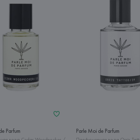
de Parfum
Parle Moi de Parfum
ая вода Cedar Woodpecker /
Парфюмерная вода Orris Tatt