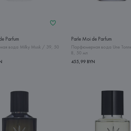
de Parfum
Parle Moi de Parfum
ая вода Milky Musk / 39, 50
Парфюмерная вода Une Tonne
8, 50 мл
YN
455,99 BYN