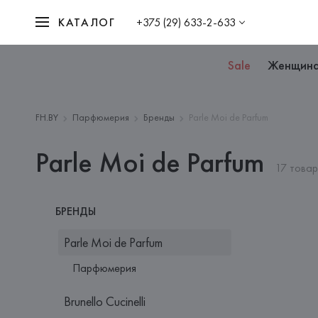
КАТАЛОГ
+375 (29) 633-2-633
Sale
Женщин
FH.BY
Парфюмерия
Бренды
Parle Moi de Parfum
Parle Moi de Parfum
17 това
БРЕНДЫ
Parle Moi de Parfum
Парфюмерия
Brunello Cucinelli