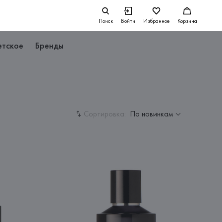
Поиск
Войти
Избранное
Корзина
етское
Бренды
Сортировка:
По новинкам