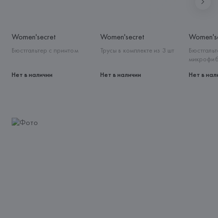
Women'secret
Women'secret
Women'se
Бюстгальтер с принтом
Трусы в комплекте из 3 шт
Бюстгальт
микрофи
Нет в наличии
Нет в наличии
Нет в нал