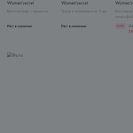
Women'secret
Women'secret
Women'se
Бюстгальтер с принтом
Трусы в комплекте из 3 шт
Бюстгальт
микрофи
Нет в наличии
Нет в наличии
11
50%
54