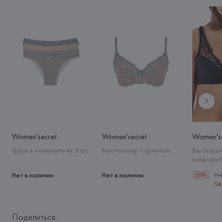
Women'secret
Women'secret
Women'se
Трусы в комплекте из 3 шт
Бюстгальтер с принтом
Бюстгальт
микрофи
Нет в наличии
Нет в наличии
11
50%
54
Поделиться: