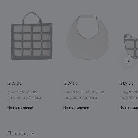
STAUD
STAUD
STAUD
Сумка EMMA из
Сумка MINI MOON из
Сумка SE
натуральной кожи
натуральной кожи
натураль
Нет в наличии
Нет в наличии
Нет в нал
Поделиться: