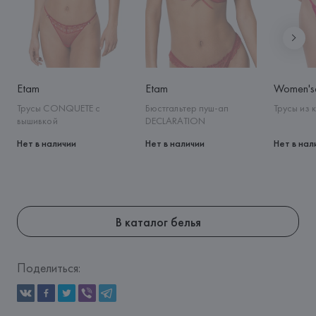
Etam
Etam
Women'se
Трусы CONQUETE с
Бюстгальтер пуш-ап
Трусы из 
вышивкой
DECLARATION
Нет в наличии
Нет в наличии
Нет в нал
В каталог белья
Поделиться: