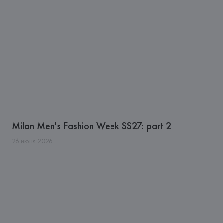
Milan Men's Fashion Week SS27: part 2
26
июня
2026