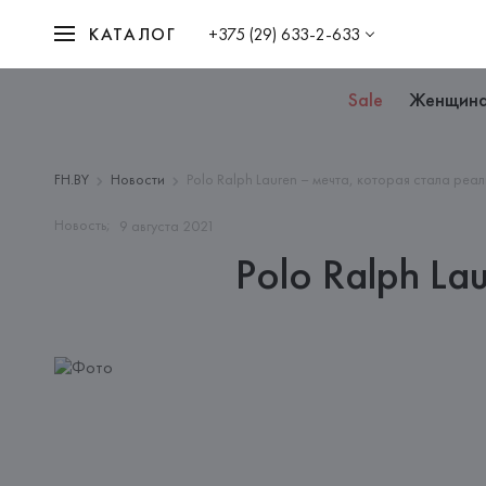
КАТАЛОГ
+375 (29) 633-2-633
Sale
Женщин
FH.BY
Новости
Polo Ralph Lauren – мечта, которая стала реа
Новость;
9
августа
2021
Polo Ralph La