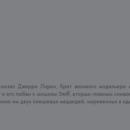
казал Джерри Лорен, брат великого модельера и
у и его любви к мишкам Steiff, вторым главным симв
ла им двух плюшевых медведей, наряженных в одежд