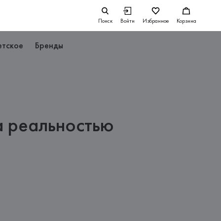
Поиск
Войти
Избранное
Корзина
етское
Бренды
ла реальностью