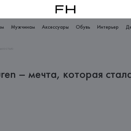
ам
Мужчинам
Аксессуары
Обувь
Интерьер
Д
льностью
uren – мечта, которая ста