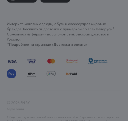
Интернет-магазин одежды, обуви и аксессуаров мировых
брендов. Бесплатная доставка с примеркой по всей Беларуси*.
Самовывоз из фирменных салонов сети. Быстрая доставка в
Россию.
*Подробнее на странице «
Доставка и оплата
»
©
2026
FH.BY
Карта сайта
Общество с дополнительной ответственностью «БелВиринея» зарегистрировано
06.04.2006 Минским горисполкомом. УНП 190706320. Юр.адрес: г. Минск, ул.
Немига, 5, пом. 39. Интернет-магазин fh.by зарегистрирован в Торговом реестре