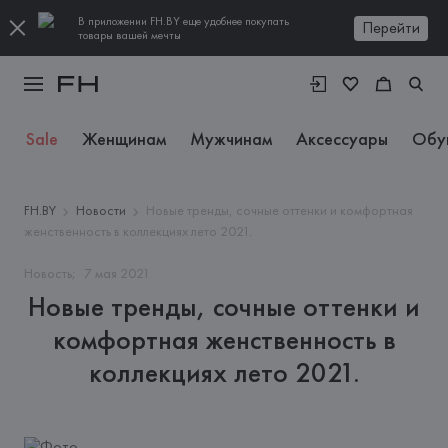
В приложении FH.BY еще удобнее покупать
Перейти
товары вашей мечты
Sale
Женщинам
Мужчинам
Аксессуары
Обу
FH.BY
Новости
Новые тренды, сочные оттенки и комфортная
женственность в коллекциях лето 2021.
Новость;
7
мая
2021
Новые тренды, сочные оттенки и
комфортная женственность в
коллекциях лето 2021.