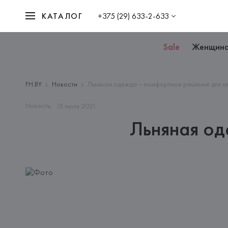
КАТАЛОГ
+375 (29) 633-2-633
Sale
Женщин
FH.BY
Новости
Льняная одежда – комфортное решение для л
Новость;
15
июля
2021
Льняная од