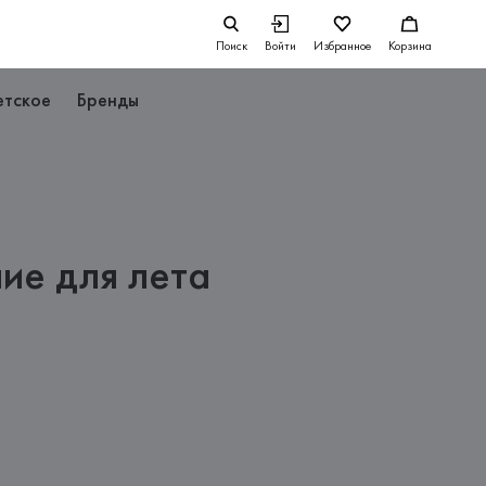
Поиск
Войти
Избранное
Корзина
етское
Бренды
ие для лета