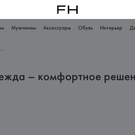
ам
Мужчинам
Аксессуары
Обувь
Интерьер
Д
ета
ежда – комфортное решен