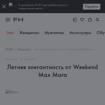
В приложении FH.BY еще удобнее покупать
Перейти
товары вашей мечты
Sale
Женщинам
Мужчинам
Аксессуары
Обу
FH.BY
Новости
Летняя элегантность от Weekend Max Mara
Новость;
14
мая
2021
Летняя элегантность от Weekend
Max Mara