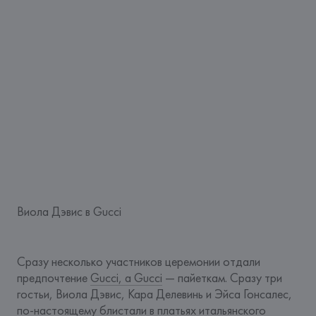
Виола Дэвис в Gucci
Сразу несколько участников церемонии отдали 
предпочтение 
Gucci, а Gucci
 — пайеткам. Сразу три 
гостьи, Виола Дэвис, Кара Делевинь и Эйса Гонсалес, 
по-настоящему блистали в платьях итальянского 