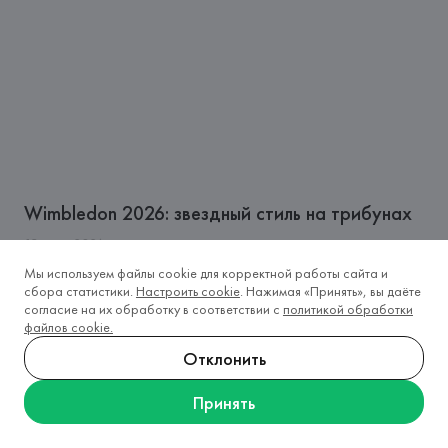
Wimbledon 2026: звездный стиль на трибунах
13
июля
2026
Мы используем файлы cookie для корректной работы сайта и
сбора статистики.
Настроить cookie
. Нажимая «Принять», вы даёте
согласие на их обработку в соответствии с
политикой обработки
файлов cookie.
Отклонить
Принять