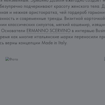
 безупречно подчеркивают красоту женского тела. 
нная и нежная аристократка, чей гардероб гармонич
анность и современные тренды. Визитной карточкой
ии классических силуэтов, мягкий кашемир, изящна
. Основатели 
ERMANNO SCERVINO
 в интервью Busine
 время как многие итальянские марки переносили про
сь верны концепции Made in Italy.