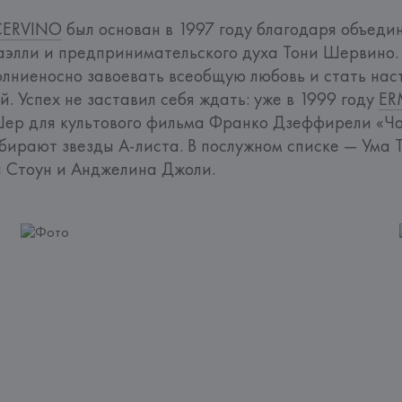
ERVINO
 был основан в 1997 году благодаря объеди
элли и предпринимательского духа Тони Шервино. 
олниеносно завоевать всеобщую любовь и стать на
. Успех не заставил себя ждать: уже в 1999 году 
ER
Шер для культового фильма Франко Дзеффирели «Чай
ирают звезды А-листа. В послужном списке — Ума Т
 Стоун и Анджелина Джоли.