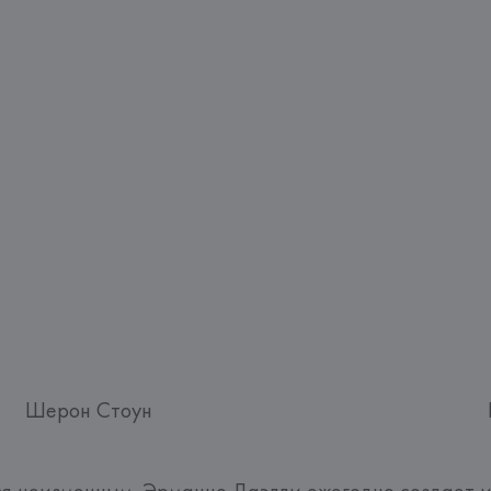
Шерон Стоун
я неизменным. Эрманно Даэлли ежегодно создает и