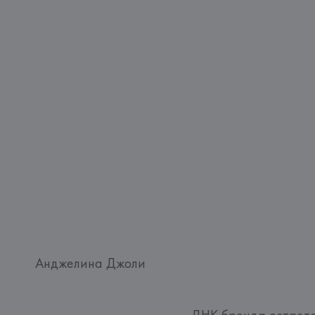
Анджелина Джоли
ДНК бренда остаетс