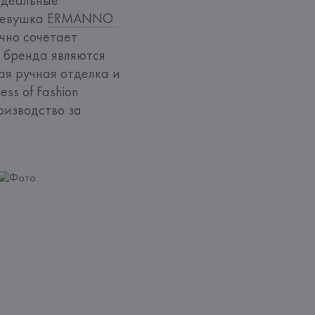
Девушка 
ERMANNO 
но сочетает 
 бренда являются 
я ручная отделка и 
ss of Fashion 
изводство за 