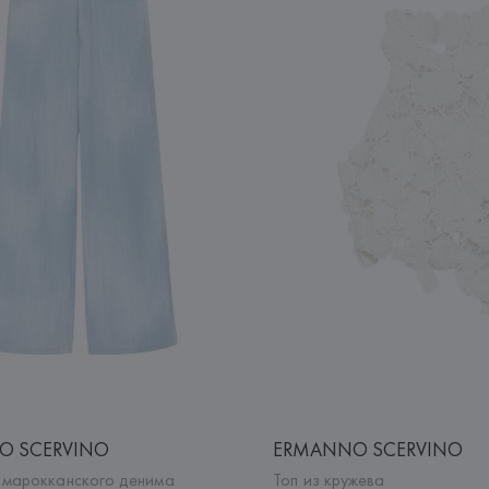
O SCERVINO
ERMANNO SCERVINO
 марокканского денима
Топ из кружева