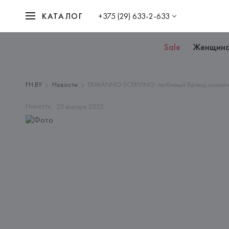
КАТАЛОГ
+375 (29) 633-2-633
Sale
Женщин
FH.BY
Новости
ERMANNO SCERVINO: любимый бренд знамен
Новость;
23
января
2025