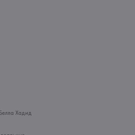
Белла Хадид
деальные 