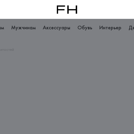
ам
Мужчинам
Аксессуары
Обувь
Интерьер
Д
итостей