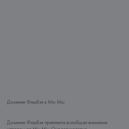
Доминик Фишбэк в Miu Miu
Доминик Фишбэк привлекла всеобщее внимание 
нарядом от 
Miu Miu
. Она великолепно 