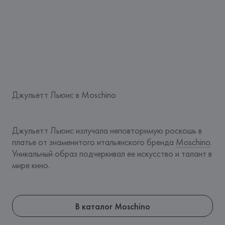
Джульетт Льюис в Moschino
Джульетт Льюис излучала неповторимую роскошь в 
платье от знаменитого итальянского бренда 
Moschino
. 
Уникальный образ подчеркивал ее искусство и талант в 
мире кино.
В каталог Moschino