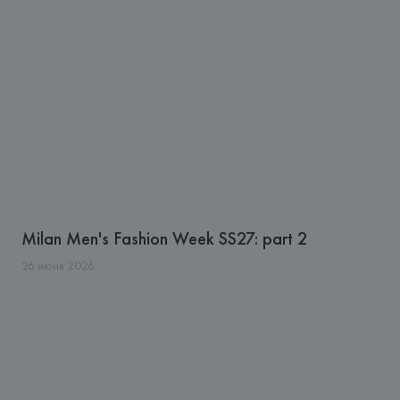
Milan Men's Fashion Week SS27: part 2
26
июня
2026