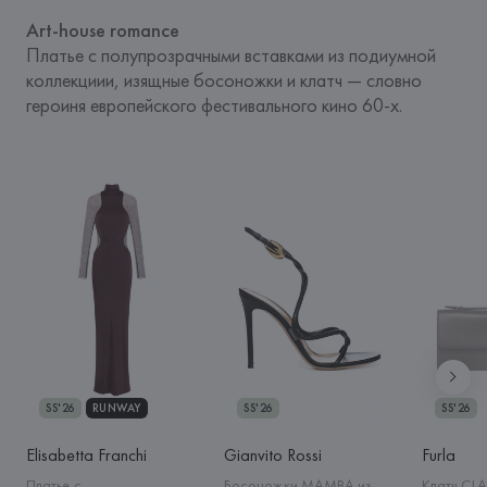
Art-house romance
Платье с полупрозрачными вставками из подиумной 
коллекциии, изящные босоножки и клатч — словно 
героиня европейского фестивального кино 60-х.
SS'26
RUNWAY
SS'26
SS'26
Elisabetta Franchi
Gianvito Rossi
Furla
Платье с
Босоножки MAMBA из
Клатч CLA