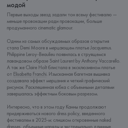
модой
Первые выходы звезд задали тон всему фестивалю — 
меньше провокации ради провокации, больше 
продуманного cinematic glamour.
Одним из самых обсуждаемых образов открытия 
стала Demi Moore в мерцающем платье Jacquemus. 
Philippine Leroy-Beaulieu появилась в струящемся 
лавандовом образе Saint Laurent by Anthony Vaccarello.
А так же Claire Holt блистала в эксклюзивном платье 
от 
Elisabetta Franchi
. Изысканная багетная вышивка 
создавала эффект мерцания и четкий графический 
рисунок. Расклешенная юбка с объемными деталями 
завершалась эффектным боковым разрезом.
Интересно, что в этом году Канны продолжают 
придерживаться нового dress policy, введенного 
фестивалем в 2025-м: слишком откровенные naked 
dresses, объемные наряды и экстремально длинные 