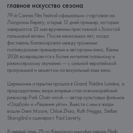
главное искусство сезона
79-й Cannes Film Festival официально стартовал на 
Лазурном берегу, открыв 12 дней премьер, которые 
завершатся 23 мая вручением престижной «Золотой 
пальмовой ветви». После нескольких лет, когда 
фестиваль балансировал между громкими 
голливудскими премьерами и авторским кино, Канны 
2026 возвращаются к более интеллектуальному и 
режиссерскому звучанию — с сильной европейской 
программой и акцентом на визуальный язык кино.
Церемония открытия прошла в Grand Théâtre Lumière, а 
председателем жюри впервые стал южнокорейский 
режиссер Park Chan-wook — автор культовых фильмов 
«Олдбой» и «Решение уйти». Вместе с ним в жюри 
вошли Demi Moore, Chloé Zhao, Ruth Negga, Stellan 
Skarsgård и сценарист Paul Laverty.
В первый день 79-го Каннского кинофестиваля Elijah 