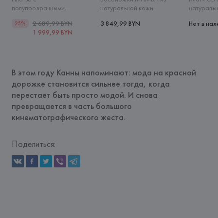
полупрозрачными
натуральной кожи
натураль
вставками
2 689,99 BYN
3 849,99 BYN
Нет в нал
25%
1 999,99 BYN
В этом году Канны напоминают: мода на красной 
дорожке становится сильнее тогда, когда 
перестает быть просто модой. И снова 
превращается в часть большого 
кинематографического жеста.
Поделиться: