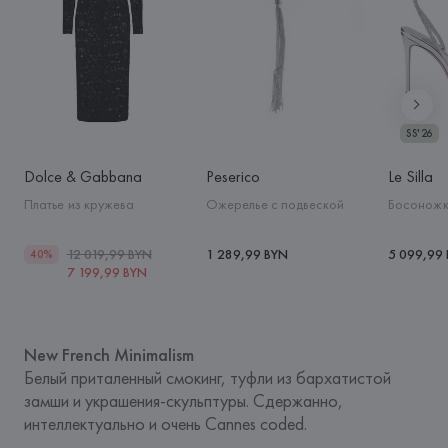
SS'26
Dolce & Gabbana
Peserico
Le Silla
Платье из кружева
Ожерелье с подвеской
Босоножк
12 019,99 BYN
1 289,99 BYN
5 099,99
40%
7 199,99 BYN
New French Minimalism
Белый приталенный смокинг, туфли из бархатистой 
замши и украшения-скульптуры. Сдержанно, 
интеллектуально и очень Cannes coded.