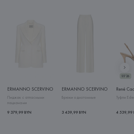
SS'26
ERMANNO SCERVINO
ERMANNO SCERVINO
René Cao
Пиджак с атласными
Брюки однотонные
Туфли Ede
лацканами
9 379,99 BYN
3 439,99 BYN
4 539,99